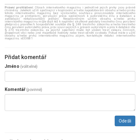
Právní prohlášení:
Obsah internetového magazínu i jednotlivé jejich prvky jsou právně
chráněny. Jakékoli užití spočívající v kopírování a/nebo napodobování obsahu a/nebo prvku
tohoto internetového magazínu bez výslovného souhlasu provozovatele internetového
magazínu je protiprávní, porušující práva společnosti k autorskému dílu a databázi a
zakládající nekalosoutěžní jednání. Neoprávněným užitím obsahu a/nebo prvku
interntového magazínu může dojít též k naplnění skutkové podstaty trestného činu porušení
předpisů o pravidlech hospodářské soutěže dle § 248 trestního zákoníku a/nebo trestného
činu porušení autorského práva, práv souvisejících s právem autorským a práv k databázi dle
§ 270 trestního zákoníku, za jejichž spáchání může být uložen trest zákazu činnosti,
propadnutí věci nebo jiné majetkové hodnoty nebo trest odnětí svobody. Pokud máte o užití
obsahu a/nebo prvku internetového magazínu zájem, kontaktujte redakci internetového
magazínu. id33681
Přidat komentář
Jméno
(volitelně)
Komentář
(povinně)
Odešli