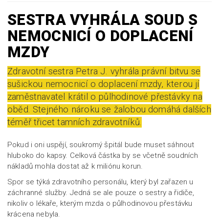
SESTRA VYHRÁLA SOUD S
NEMOCNICÍ O DOPLACENÍ
MZDY
Zdravotní sestra Petra J. vyhrála právní bitvu se
sušickou nemocnicí o doplacení mzdy, kterou jí
zaměstnavatel krátil o půlhodinové přestávky na
oběd. Stejného nároku se žalobou domáhá dalších
téměř třicet tamních zdravotníků.
Pokud i oni uspějí, soukromý špitál bude muset sáhnout
hluboko do kapsy. Celková částka by se včetně soudních
nákladů mohla dostat až k miliónu korun.
Spor se týká zdravotního personálu, který byl zařazen u
záchranné služby. Jedná se ale pouze o sestry a řidiče,
nikoliv o lékaře, kterým mzda o půlhodinovou přestávku
krácena nebyla.