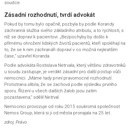
soudce.
Zásadní rozhodnutí, tvrdí advokát
Pokud by tomu bylo opačně, pozbyla by podle Korandy
záchranná služba svého základního atributu, a to rychlosti, s
níž se dopraví k pacientovi. „Bezpochyby by došlo k
přímému ohrožení lidských životů pacientů, kteří spoléhají na
to, že se k nim záchranáři dopraví v co možná nejkratším
čase,“ uzavřel Koranda.
Podle advokáta Rostislava Netrvala, který většinu zdravotníků
u soudu zastupuje, je verdikt zásadní pro další postup vůči
nemocnici. „Máme tady první pravomocné rozhodnutí.
Protistrana slíbila, že se zachová podle výsledku prvního
sporu. Řízení u všech dalších žalob jsou zatím
pozastavena,“ sdělil Netrval.
Nemocnici provozuje od roku 2015 soukromá společnost
Nemos Group, která si ji od města pronajala na 25 let.
zdroj: Právo