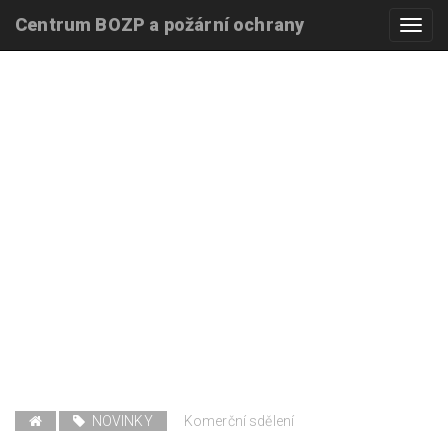
Centrum BOZP a požární ochrany
Toggl
navig
NOVINKY
Komerční sdělení