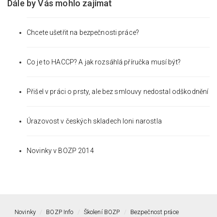
Dále by Vás mohlo zajímat
Chcete ušetřit na bezpečnosti práce?
Co je to HACCP? A jak rozsáhlá příručka musí být?
Přišel v práci o prsty, ale bez smlouvy nedostal odškodnění
Úrazovost v českých skladech loni narostla
Novinky v BOZP 2014
Novinky
BOZP Info
Školení BOZP
Bezpečnost práce