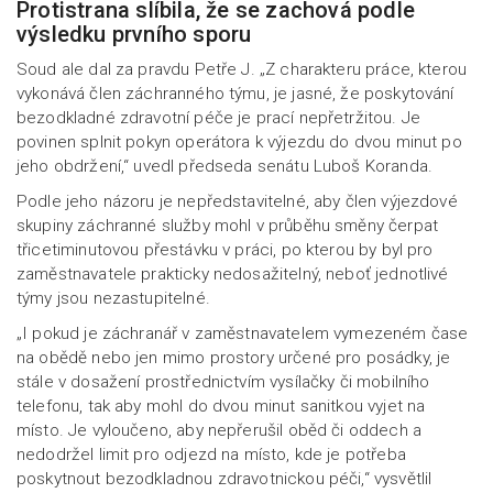
Protistrana slíbila, že se zachová podle
výsledku prvního sporu
Soud ale dal za pravdu Petře J. „Z charakteru práce, kterou
vykonává člen záchranného týmu, je jasné, že poskytování
bezodkladné zdravotní péče je prací nepřetržitou. Je
povinen splnit pokyn operátora k výjezdu do dvou minut po
jeho obdržení,“ uvedl předseda senátu Luboš Koranda.
Podle jeho názoru je nepředstavitelné, aby člen výjezdové
skupiny záchranné služby mohl v průběhu směny čerpat
třicetiminutovou přestávku v práci, po kterou by byl pro
zaměstnavatele prakticky nedosažitelný, neboť jednotlivé
týmy jsou nezastupitelné.
„I pokud je záchranář v zaměstnavatelem vymezeném čase
na obědě nebo jen mimo prostory určené pro posádky, je
stále v dosažení prostřednictvím vysílačky či mobilního
telefonu, tak aby mohl do dvou minut sanitkou vyjet na
místo. Je vyloučeno, aby nepřerušil oběd či oddech a
nedodržel limit pro odjezd na místo, kde je potřeba
poskytnout bezodkladnou zdravotnickou péči,“ vysvětlil