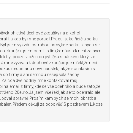
spěvek ohledně dechové zkoušky na alkohol
it a kdo by mne poradil.Pracuji jako řidič a parkuji
.Byl jsem vyzván ostrahou firmy,kde parkuji abych se
u zkoušku jsem odmítl s tím,že náustek není zataven
ek byl pouze vložen do pytlíčku s páskem,který lze
erá mne vyzvala k dechové zkoušce jsem řekl,že není
 pokud nedostanu nový náustek,tak,že souhlasím s
a do firmy a ani semnou nesepsala žádný
t..Za cca dvě hodiny mne kontaktoval můj
ol na email z firmy,kde se vše odehrálo a bude zato,že
rženo 20euro.Já jsem vše řekl jak se to odehrálo ale
tupoval správně.Prosím kam bych se mohl obrátit a
zabalen.Předem děkuji za odpověď.S pozdravem L.Kozel