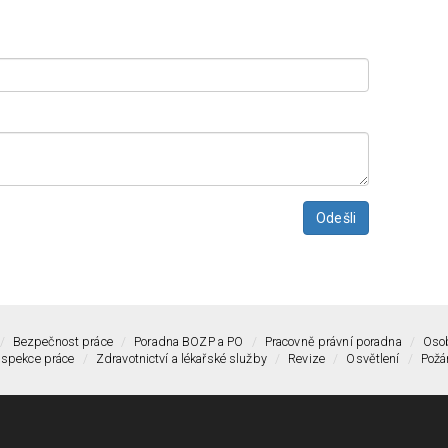
Odešli
Bezpečnost práce
Poradna BOZP a PO
Pracovně právní poradna
Osob
nspekce práce
Zdravotnictví a lékařské služby
Revize
Osvětlení
Požá