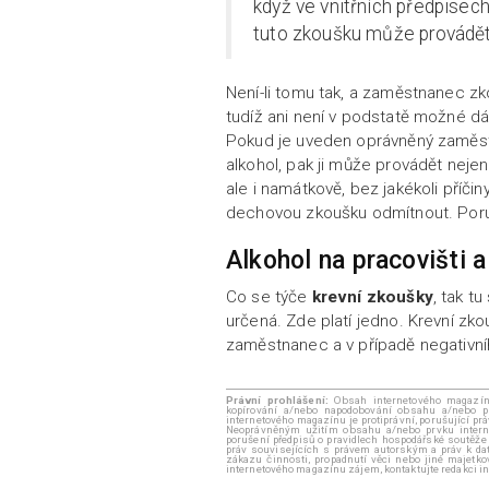
když ve vnitřních předpisech
tuto zkoušku může provádět
Není-li tomu tak, a zaměstnanec zko
tudíž ani není v podstatě možné d
Pokud je uveden oprávněný zaměs
alkohol, pak ji může provádět nejen
ale i namátkově, bez jakékoli pří
dechovou zkoušku odmítnout. Poruši
Alkohol na pracovišti 
Co se týče
krevní zkoušky
, tak t
určená. Zde platí jedno. Krevní zko
zaměstnanec a v případě negativní
Právní prohlášení:
Obsah internetového magazínu 
kopírování a/nebo napodobování obsahu a/nebo p
internetového magazínu je protiprávní, porušující pr
Neoprávněným užitím obsahu a/nebo prvku internt
porušení předpisů o pravidlech hospodářské soutěže
práv souvisejících s právem autorským a práv k dat
zákazu činnosti, propadnutí věci nebo jiné majetk
internetového magazínu zájem, kontaktujte redakci