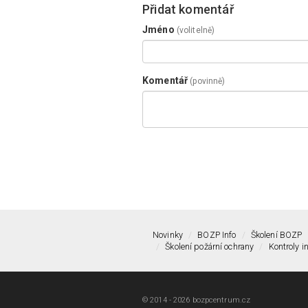
Přidat komentář
Jméno
(volitelně)
Komentář
(povinně)
Novinky
BOZP Info
Školení BOZP
Školení požární ochrany
Kontroly i
© 2014 - 2026 bozpcentrum.cz