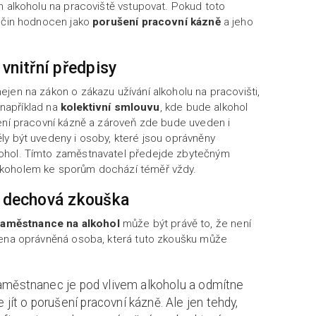
m alkoholu na pracoviště vstupovat. Pokud toto
o čin hodnocen jako
porušení pracovní kázně
a jeho
 vnitřní předpisy
jen na zákon o zákazu užívání alkoholu na pracovišti,
o například na
kolektivní smlouvu
, kde bude alkohol
šení pracovní kázně a zároveň zde bude uveden i
ly být uvedeny i osoby, které jsou oprávněny
ohol. Tímto zaměstnavatel předejde zbytečným
koholem ke sporům dochází téměř vždy.
a dechová zkouška
aměstnance na alkohol
může být právě to, že není
dena oprávněná osoba, která tuto zkoušku může
 zaměstnanec je pod vlivem alkoholu a odmítne
ít o porušení pracovní kázně. Ale jen tehdy,