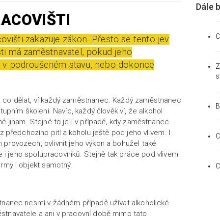
Dále 
ACOVIŠTI
C
covišti zakazuje zákon. Přesto se tento jev
sti má zaměstnavatel, pokud jeho
e v podroušeném stavu, nebo dokonce
Z
s
co dělat, ví každý zaměstnanec. Každý zaměstnanec
B
tupním školení. Navíc, každý člověk ví, že alkohol
ě jinam. Stejné to je i v případě, kdy zaměstnanec
 z předchozího pití alkoholu ještě pod jeho vlivem. I
C
provozech, ovlivnit jeho výkon a bohužel také
ale i jeho spolupracovníků. Stejně tak práce pod vlivem
irmy i objekt samotný.
C
stnanec nesmí v žádném případě užívat alkoholické
stnavatele a ani v pracovní době mimo tato