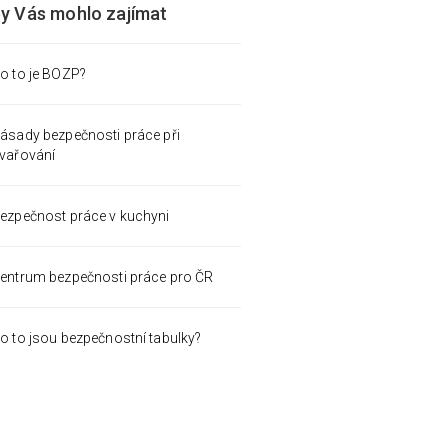
by Vás mohlo zajímat
o to je BOZP?
ásady bezpečnosti práce při
vařování
ezpečnost práce v kuchyni
entrum bezpečnosti práce pro ČR
o to jsou bezpečnostní tabulky?