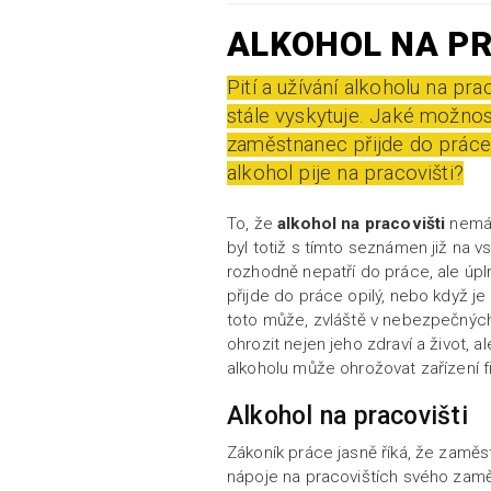
ALKOHOL NA PR
Pití a užívání alkoholu na pra
stále vyskytuje. Jaké možno
zaměstnanec přijde do prác
alkohol pije na pracovišti?
To, že
alkohol na pracovišti
nemá 
byl totiž s tímto seznámen již na vs
rozhodně nepatří do práce, ale úpln
přijde do práce opilý, nebo když je
toto může, zvláště v nebezpečných 
ohrozit nejen jeho zdraví a život, 
alkoholu může ohrožovat zařízení f
Alkohol na pracovišti
Zákoník práce jasně říká, že zamě
nápoje na pracovištích svého zamě