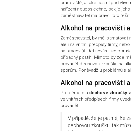
pracoviště, a také nesmí pod vlive
nařízení neuposlechne, pak je jeh
zaměstnavatel má právo toto řešit.
Alkohol na pracovišti a
Zaměstnavatel, by měl pamatovat ne
ale i na vnitřní předpisy firmy, neb
na pracovišti definován jako poru
případný postih. Mimoto by zde mě
provádět dechovou zkoušku na alk
sporům. Poněvadž u problémů s al
Alkohol na pracovišti 
Problémem u
dechové zkoušky z
ve vnitřních předpisech firmy uve
provádět.
V případě, že je patrné, že
dechovou zkoušku, tak může j