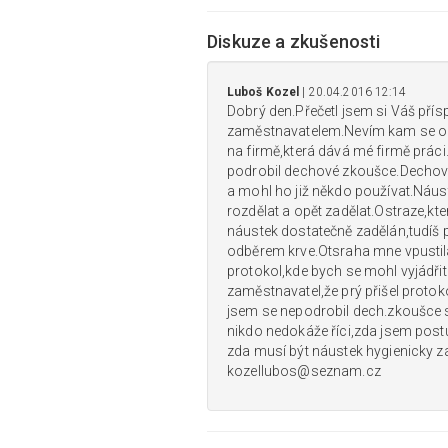
Diskuze a zkušenosti
Luboš Kozel
| 20.04.2016 12:14
Dobrý den.Přečetl jsem si Váš pří
zaměstnavatelem.Nevím kam se obrát
na firmě,která dává mé firmě práci
podrobil dechové zkoušce.Dechovo
a mohl ho již někdo používat.Náust
rozdělat a opět zadělat.Ostraze,kt
náustek dostatečně zadělán,tudíš
odběrem krve.Otsraha mne vpustil
protokol,kde bych se mohl vyjádři
zaměstnavatel,že prý přišel protok
jsem se nepodrobil dech.zkoušce st
nikdo nedokáže říci,zda jsem pos
zda musí být náustek hygienicky 
kozellubos@seznam.cz