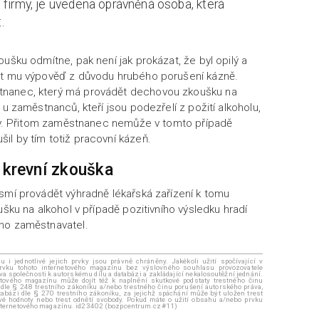
 firmy, je uvedena oprávněná osoba, která
.
ušku odmítne, pak není jak prokázat, že byl opilý a
át mu výpověď z důvodu hrubého porušení kázně.
tnanec, který má provádět dechovou zkoušku na
 u zaměstnanců, kteří jsou podezřelí z požití alkoholu,
činy. Přitom zaměstnanec nemůže v tomto případě
l by tím totiž pracovní kázeň.
a krevní zkouška
u smí provádět výhradně lékařská zařízení k tomu
ušku na alkohol v případě pozitivního výsledku hradí
ho zaměstnavatel.
i jednotlivé jejich prvky jsou právně chráněny. Jakékoli užití spočívající v
rvku tohoto internetového magazínu bez výslovného souhlasu provozovatele
áva společnosti k autorskému dílu a databázi a zakládající nekalosoutěžní jednání.
ového magazínu může dojít též k naplnění skutkové podstaty trestného činu
 dle § 248 trestního zákoníku a/nebo trestného činu porušení autorského práva,
abázi dle § 270 trestního zákoníku, za jejichž spáchání může být uložen trest
ové hodnoty nebo trest odnětí svobody. Pokud máte o užití obsahu a/nebo prvku
 internetového magazínu. id23402 (bozpcentrum.cz#11)