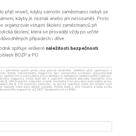
 přijít vniveč, kdyby samotní zaměstnanci nebyli se
ámeni, kdyby je neznali anebo jim nerozuměli. Proto
le organizovat vstupní školení zaměstnanců při
dická školení, která se provádějí vždy po určité
důvodněných případech i dříve.
 podnik splňuje veškeré
náležitosti bezpečnosti
 oblasti BOZP a PO.
i jednotlivé jejich prvky jsou právně chráněny. Jakékoli užití spočívající v
rvku tohoto internetového magazínu bez výslovného souhlasu provozovatele
áva společnosti k autorskému dílu a databázi a zakládající nekalosoutěžní jednání.
ového magazínu může dojít též k naplnění skutkové podstaty trestného činu
 dle § 248 trestního zákoníku a/nebo trestného činu porušení autorského práva,
abázi dle § 270 trestního zákoníku, za jejichž spáchání může být uložen trest
ové hodnoty nebo trest odnětí svobody. Pokud máte o užití obsahu a/nebo prvku
 internetového magazínu. id23407 (bozpcentrum.cz#38)