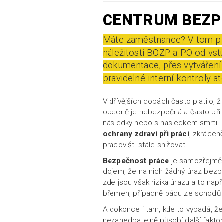
CENTRUM BEZP
Máte zaměstnance? V tom pří
náležitosti BOZP a PO od vst
dokumentace, přes vytváření
pravidelné interní kontroly atd
V dřívějších dobách často platilo,
obecně je nebezpečná a často při 
následky nebo s následkem smrti. P
ochrany zdraví při práci
, zkrácen
pracovišti stále snižovat.
Bezpečnost práce
je samozřejmě t
dojem, že na nich žádný úraz bezpr
zde jsou však rizika úrazu a to nap
břemen, případně pádu ze schodů
A dokonce i tam, kde to vypadá, že
nezanedbatelně působí další fakto