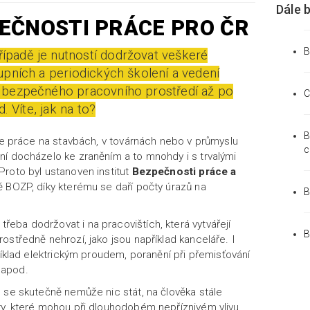
Dále 
EČNOSTI PRÁCE PRO ČR
B
padě je nutností dodržovat veškeré
upních a periodických školení a vedení
 bezpečného pracovního prostředí až po
C
. Víte, jak na to?
B
 že práce na stavbách, v továrnách nebo v průmyslu
c
ní docházelo ke zraněním a to mnohdy i s trvalými
roto byl ustanoven institut
Bezpečnosti práce a
ě BOZP, díky kterému se daří počty úrazů na
B
řeba dodržovat i na pracovištích, která vytvářejí
B
ostředně nehrozí, jako jsou například kanceláře. I
říklad elektrickým proudem, poranění při přemisťování
 apod.
 se skutečně nemůže nic stát, na člověka stále
ry, které mohou při dlouhodobém nepříznivém vlivu