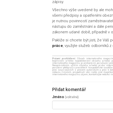
zápisy.
Všechno výše uvedené by ale mohlo
všemi předpisy a opatřeními obezn
je nutnou povinností zaměstnavate
nástupu do zaměstnání a dále perio
zákonem udané době, případně v o
Pakliže si chcete být jisti, že Váš
práce
, využijte služeb odborníků z
Právní prohlášení:
Obsah internetového magazínu 
kopírování a/nebo napodobování obsahu a/nebo p
internetového magazínu je protiprávní, porušující pr
Neoprávněným užitím obsahu a/nebo prvku internt
porušení předpisů o pravidlech hospodářské soutěže
práv souvisejících s právem autorským a práv k dat
zákazu činnosti, propadnutí věci nebo jiné majetk
internetového magazínu zájem, kontaktujte redakci
Přidat komentář
Jméno
(volitelně)