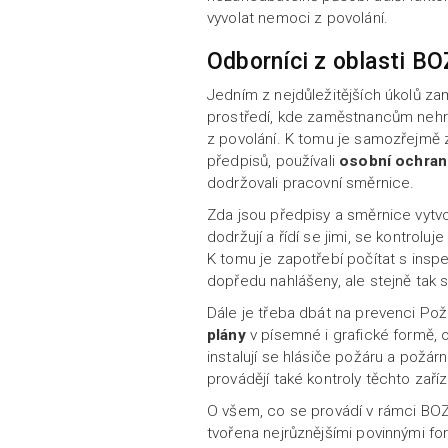
vyvolat nemoci z povolání.
Odborníci z oblasti B
Jedním z nejdůležitějších úkolů za
prostředí, kde zaměstnancům nehro
z povolání. K tomu je samozřejmě 
předpisů, používali
osobní ochran
dodržovali pracovní směrnice.
Zda jsou předpisy a směrnice vytv
dodržují a řídí se jimi, se kontrolu
K tomu je zapotřebí počítat s insp
dopředu nahlášeny, ale stejně tak 
Dále je třeba dbát na prevenci Pož
plány
v písemné i grafické formě, o
instalují se hlásiče požáru a požárn
provádějí také kontroly těchto zaří
O všem, co se provádí v rámci B
tvořena nejrůznějšími povinnými for