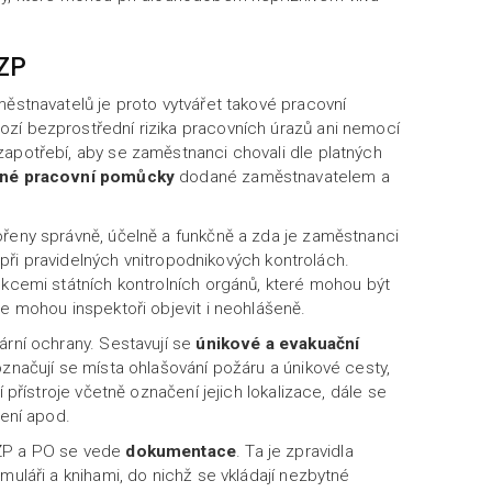
OZP
městnavatelů je proto vytvářet takové pracovní
zí bezprostřední rizika pracovních úrazů ani nemocí
zapotřebí, aby se zaměstnanci chovali dle platných
né pracovní pomůcky
dodané zaměstnavatelem a
ořeny správně, účelně a funkčně a zda je zaměstnanci
je při pravidelných vnitropodnikových kontrolách.
ekcemi státních kontrolních orgánů, které mohou být
se mohou inspektoři objevit i neohlášeně.
ární ochrany. Sestavují se
únikové a evakuační
značují se místa ohlašování požáru a únikové cesty,
í přístroje včetně označení jejich lokalizace, dále se
zení apod.
OZP a PO se vede
dokumentace
. Ta je zpravidla
muláři a knihami, do nichž se vkládají nezbytné