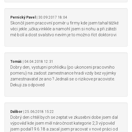
Pernický Pavel
| 30.09.2017 18:04
Skončil jsem pracovní poměr u firmy kde jsem tahal těžké
věci jekle ,učka,vinkkle a namohl jsem si nohu a při záteži
mě bolí a dost svalstvo nevím je to možno říct doktorovi
Tomáš
| 04.04.2018 12:31
Dobry den, vystupni prohlidku (po ukonceni pracovniho
pomeru) na zadost zamestnance hradi vzdy bez vyjimky
zamestnavatel ze ano ? Jednali se o rizikove pracoviste.
Dekuji za odpoved
Dalibor
| 25.06.2018 15:22
Dobrý den chtěl bych se zeptat ve zkusebni dobe jsem dal
výpověď kde jsem měl náročnost kategorie 2,3 výpověď
jsem podal19.6.18 a zacal jsem pracovat v nové práci od