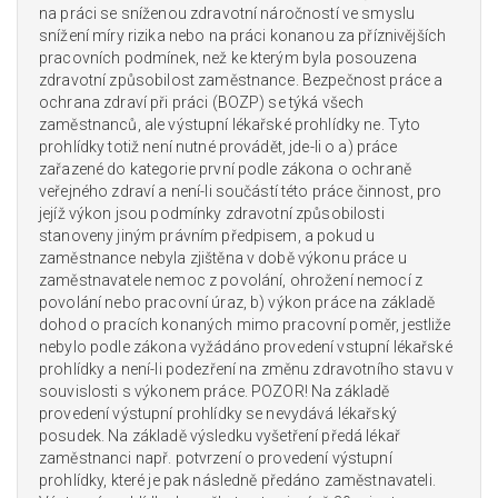
na práci se sníženou zdravotní náročností ve smyslu
snížení míry rizika nebo na práci konanou za příznivějších
pracovních podmínek, než ke kterým byla posouzena
zdravotní způsobilost zaměstnance. Bezpečnost práce a
ochrana zdraví při práci (BOZP) se týká všech
zaměstnanců, ale výstupní lékařské prohlídky ne. Tyto
prohlídky totiž není nutné provádět, jde-li o a) práce
zařazené do kategorie první podle zákona o ochraně
veřejného zdraví a není-li součástí této práce činnost, pro
jejíž výkon jsou podmínky zdravotní způsobilosti
stanoveny jiným právním předpisem, a pokud u
zaměstnance nebyla zjištěna v době výkonu práce u
zaměstnavatele nemoc z povolání, ohrožení nemocí z
povolání nebo pracovní úraz, b) výkon práce na základě
dohod o pracích konaných mimo pracovní poměr, jestliže
nebylo podle zákona vyžádáno provedení vstupní lékařské
prohlídky a není-li podezření na změnu zdravotního stavu v
souvislosti s výkonem práce. POZOR! Na základě
provedení výstupní prohlídky se nevydává lékařský
posudek. Na základě výsledku vyšetření předá lékař
zaměstnanci např. potvrzení o provedení výstupní
prohlídky, které je pak následně předáno zaměstnavateli.