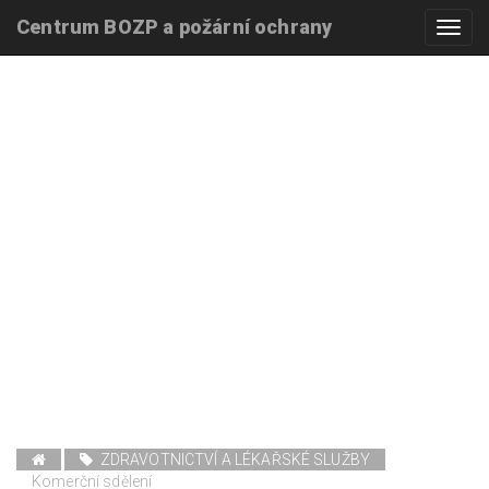
Centrum BOZP a požární ochrany
Toggl
navig
ZDRAVOTNICTVÍ A LÉKAŘSKÉ SLUŽBY
Komerční sdělení