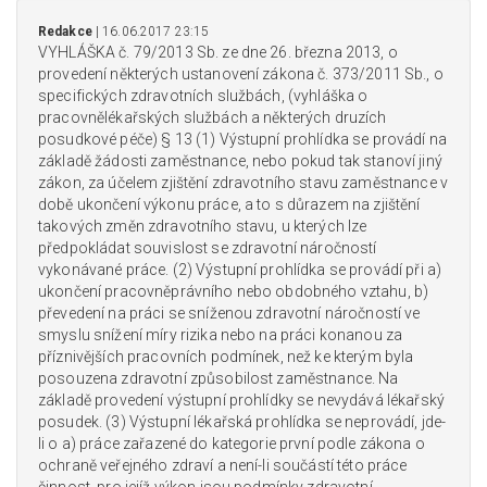
Redakce
| 16.06.2017 23:15
VYHLÁŠKA č. 79/2013 Sb. ze dne 26. března 2013, o
provedení některých ustanovení zákona č. 373/2011 Sb., o
specifických zdravotních službách, (vyhláška o
pracovnělékařských službách a některých druzích
posudkové péče) § 13 (1) Výstupní prohlídka se provádí na
základě žádosti zaměstnance, nebo pokud tak stanoví jiný
zákon, za účelem zjištění zdravotního stavu zaměstnance v
době ukončení výkonu práce, a to s důrazem na zjištění
takových změn zdravotního stavu, u kterých lze
předpokládat souvislost se zdravotní náročností
vykonávané práce. (2) Výstupní prohlídka se provádí při a)
ukončení pracovněprávního nebo obdobného vztahu, b)
převedení na práci se sníženou zdravotní náročností ve
smyslu snížení míry rizika nebo na práci konanou za
příznivějších pracovních podmínek, než ke kterým byla
posouzena zdravotní způsobilost zaměstnance. Na
základě provedení výstupní prohlídky se nevydává lékařský
posudek. (3) Výstupní lékařská prohlídka se neprovádí, jde-
li o a) práce zařazené do kategorie první podle zákona o
ochraně veřejného zdraví a není-li součástí této práce
činnost, pro jejíž výkon jsou podmínky zdravotní