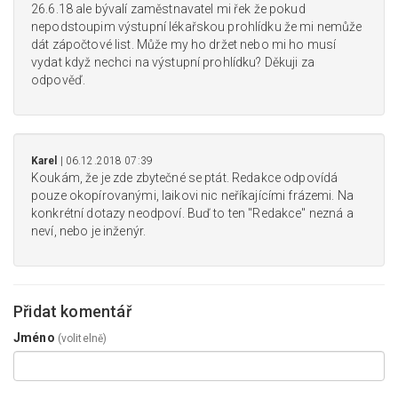
26.6.18 ale bývalí zaměstnavatel mi řek že pokud
nepodstoupim výstupní lékařskou prohlídku že mi nemůže
dát zápočtové list. Může my ho držet nebo mi ho musí
vydat když nechci na výstupní prohlídku? Děkuji za
odpověď.
Karel
| 06.12.2018 07:39
Koukám, že je zde zbytečné se ptát. Redakce odpovídá
pouze okopírovanými, laikovi nic neříkajícími frázemi. Na
konkrétní dotazy neodpoví. Buď to ten "Redakce" nezná a
neví, nebo je inženýr.
Přidat komentář
Jméno
(volitelně)