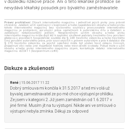
v důsledku rizikové práce. Ani o této lékařské prohlídce se
nevydává lékařský posudek pro bývalého zaměstnavatele.
Právní prohlášení:
Obsah internetového magazínu i jednotlivé jejich prvky jsou právně
chráněny. Jakékoli užití spočívající v kopírování a/nebo napodobování obsahu a/nebo prvku
tohoto internetového magazínu bez výslovného souhlasu provozovatele internetového
magazínu je protiprávní, porušující práva společnosti k autorskému dílu a databázi a
zakládající nekalosoutěžní jednání. Neoprávněným užitím obsahu a/nebo prvku
interntového magazínu může dojít též k naplnění skutkové podstaty trestného činu porušení
předpisů o pravidlech hospodářské soutěže dle § 248 trestního zákoníku a/nebo trestného
činu porušení autorského práva, práv souvisejících s právem autorským a práv k databázi dle
§ 270 trestního zákoníku, za jejichž spáchání může být uložen trest zákazu činnosti,
propadnutí věci nebo jiné majetkové hodnoty nebo trest odnětí svobody. Pokud máte o užití
obsahu a/nebo prvku internetového magazínu zájem, kontaktujte redakci internetového
magazínu. id23411 (bozpcentrum.cz#3)
Diskuze a zkušenosti
René
| 15.06.2017 11:22
Dobrý smlouva mi končila k 31.5.2017 a ted mi volá už
byvalej zamestnavatel ze po mě chce výstupní prohlídku.
Ze jsem v kategorii 2. Již jsem zaměstnán od 1.6.2017 v
jiné firmě. Musím jít na tu výstupní. Nikde ani ve smlouvě o
výstupní nebyla zmínka. Děkuji za odpoved