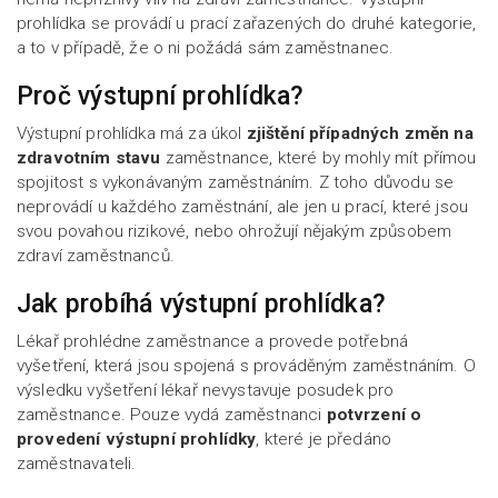
prohlídka se provádí u prací zařazených do druhé kategorie,
a to v případě, že o ni požádá sám zaměstnanec.
Proč výstupní prohlídka?
Výstupní prohlídka má za úkol
zjištění případných změn na
zdravotním stavu
zaměstnance, které by mohly mít přímou
spojitost s vykonávaným zaměstnáním. Z toho důvodu se
neprovádí u každého zaměstnání, ale jen u prací, které jsou
svou povahou rizikové, nebo ohrožují nějakým způsobem
zdraví zaměstnanců.
Jak probíhá výstupní prohlídka?
Lékař prohlédne zaměstnance a provede potřebná
vyšetření, která jsou spojená s prováděným zaměstnáním. O
výsledku vyšetření lékař nevystavuje posudek pro
zaměstnance. Pouze vydá zaměstnanci
potvrzení o
provedení výstupní prohlídky
, které je předáno
zaměstnavateli.