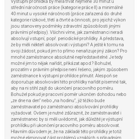
Výstupní prohlídka by měla trvat nejméně 30 minut u
střední náročnosti práce (kategorie práce II) a minimálně
40 minut u vysoké náročnosti (práce zařazená do druhé
kategorie rizikové, třetí a čtvrté a činnosti, pro jejichž výkon
jsou stanoveny podmínky zdravotní způsobilosti jinými
právními předpisy). Všichni víme, jak zaměstnanci neradi
absolvují vstupní, popř. periodické prohlídky. A představa,
že by měli někteří absolvovat i výstupní? A ještě k tomu na
svoji žádost, pokud jim to přímo nenařizuje jiný zákon? Pro
mnohé zaměstnance absolutně nepředstavitelné. Je tedy
možné jim to nějak nařídit, přikázat apod.? Bohužel,
prozatím v právním předpise není řešeno, jakým způsobem
zaměstnance k výstupní prohlídce přinutit. Alespoň se
doporučuje absolvování této prohlídky nařídit písemně tak,
aby na ni stihl zajít do ukončení pracovního poměru.
Bohužel pokud je pracovní poměr ukončen dohodou nebo
„ze dne na den“ nebo „na hodinu“, již těžko bude
zaměstnavatel po zaměstnanci absolvování prohlídky
vyžadovat. Ovšem je nutné zdůraznit, že zaměstnavatel i
zaměstnanec by si měli uvědomit, jak důležité je výstupní
prohlídku při ukončení pracovního poměru absolvovat.
Hlavním důvodem je, že na základě této prohlídky je totiž
možné eliminovat část problémů vzniklých s případným