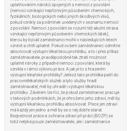
uplatňováním nároků spojených s nemocí z povolání
(nemoci vznikající nepříznivým působením chemických,
fyzikálních, biologických nebo jiných škodlivých vlivů,
pokud vznikly za podmínek uvedených v seznamu nemocí
z povolání. Nemocí z povolání se rozumí též akutní otrava
vznikající nepříznivým působením chemických látek),
kterou by bývalí zaměstnanci mohli v následujících letech
vznést a chtít uplatnit. Pokud ovšem zaměstnanec odmítne
absolvovat výstupní lékařskou prohlídku, a to i přes příkaz
zaměstnavatele, pravděpodobně tak ztratí možnost
uplatnit nároky z případné nemoci z povolání, která by
vznikla v rámci výkonu práce. A jak je to s hrazením
výstupní lékařské prohlídky? Jelikož tato prohlídka patří do
pracovnělékařských služeb a tyto služby hradí
zaměstnavatel, měl by uhradit i výstupní lékařskou
prohlídku. Závěrem lze říci, že pokud zaměstnanec pracuje
v takových podmínkách, že je ohroženo jeho zdraví, měl by
výstupní lékařskou prohlídku absolvovat. Přece jen zdraví
má každý jen jedno a měl by se o něj dobře starat.
Bezpečnost práce a ochrana zdraví při práci (BOZP) se
totiž netýká pouze zaměstnavatele, ale i zaměstnance.