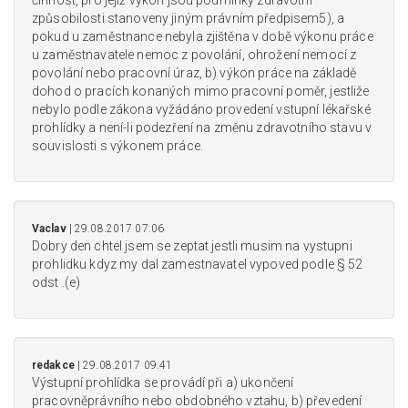
způsobilosti stanoveny jiným právním předpisem5), a
pokud u zaměstnance nebyla zjištěna v době výkonu práce
u zaměstnavatele nemoc z povolání, ohrožení nemocí z
povolání nebo pracovní úraz, b) výkon práce na základě
dohod o pracích konaných mimo pracovní poměr, jestliže
nebylo podle zákona vyžádáno provedení vstupní lékařské
prohlídky a není-li podezření na změnu zdravotního stavu v
souvislosti s výkonem práce.
Vaclav
| 29.08.2017 07:06
Dobry den chtel jsem se zeptat jestli musim na vystupni
prohlidku kdyz my dal zamestnavatel vypoved podle § 52
odst .(e)
redakce
| 29.08.2017 09:41
Výstupní prohlídka se provádí při a) ukončení
pracovněprávního nebo obdobného vztahu, b) převedení