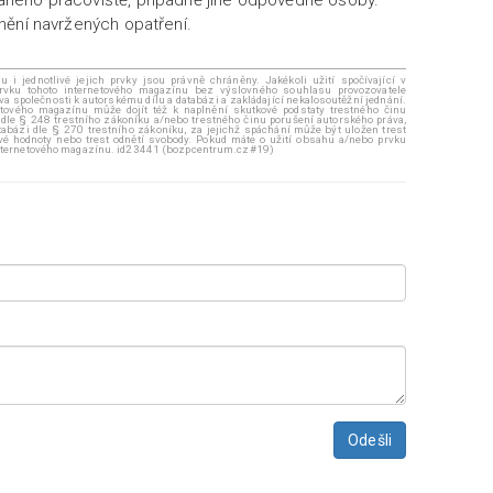
nění navržených opatření.
i jednotlivé jejich prvky jsou právně chráněny. Jakékoli užití spočívající v
rvku tohoto internetového magazínu bez výslovného souhlasu provozovatele
áva společnosti k autorskému dílu a databázi a zakládající nekalosoutěžní jednání.
ového magazínu může dojít též k naplnění skutkové podstaty trestného činu
 dle § 248 trestního zákoníku a/nebo trestného činu porušení autorského práva,
abázi dle § 270 trestního zákoníku, za jejichž spáchání může být uložen trest
ové hodnoty nebo trest odnětí svobody. Pokud máte o užití obsahu a/nebo prvku
 internetového magazínu. id23441 (bozpcentrum.cz#19)
Odešli