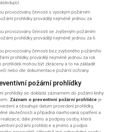
ásledující:
jsou provozovány činnosti s vysokým požárním
ožární prohlídky provádějí nejméně jednou za
jsou provozovány činnosti se zvýšeným požárním
ožární prohlídky provádějí nejméně jednou za 6
jsou provozovány činnosti bez zvýšeného požárního
žární prohlídky provádějí nejméně jednou za rok.
h prohlídek mohou být zkráceny a to na základě
ečí nebo dle dokumentace požární ochrany.
ventivní požární prohlídky
ní prohlídky se dokládá záznamem do požární knihy
obem.
Záznam o preventivní požární prohlídce
je
vedení a obsahuje datum provedení prohlídky,
štěné skutečnosti a případná navrhovaná opatření a
 realizace, dále jméno a podpisy osoby, která
ntivní požární prohlídce a jméno a podpis
ného pracoviště, případně jiné odpovědné osoby.