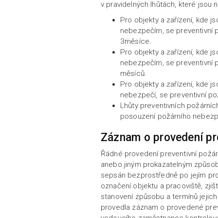
v pravidelných lhůtách, které jsou n
Pro objekty a zařízení, kde 
nebezpečím, se preventivní p
3měsíce.
Pro objekty a zařízení, kde 
nebezpečím, se preventivní p
měsíců.
Pro objekty a zařízení, kde 
nebezpečí, se preventivní po
Lhůty preventivních požárníc
posouzení požárního nebezp
Záznam o provedení pre
Řádné provedení preventivní požár
anebo jiným prokazatelným způs
sepsán bezprostředně po jejím pro
označení objektu a pracoviště, zji
stanovení způsobu a termínů jejich
provedla záznam o provedené preve
vedoucího zaměstnance kontrolova