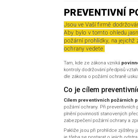
PREVENTIVNÍ P
Jsou ve Vaší firmě dodržován
Aby bylo v tomto ohledu jasn
požární prohlídky, na jejichž
ochrany vedete.
Tam, kde ze zákona vzniká
povinn
kontroly dodržování předpisů vztah
dle zákona o požární ochraně uskut
Co je cílem preventivn
Cílem preventivních požárních p
požární ochrany. Při preventivních
plnění povinností stanovených před
zabezpečení požární ochrany a zp
Pakliže jsou při prohlídce zjištěny
je třeba se postarat o jejich odstr