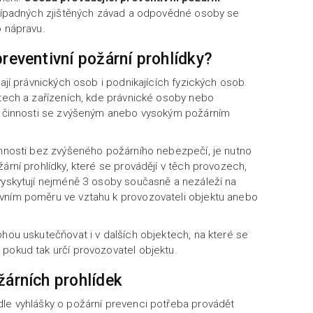
případných zjištěných závad a odpovědné osoby se
o nápravu.
preventivní požární prohlídky?
kají právnických osob i podnikajících fyzických osob.
ktech a zařízeních, kde právnické osoby nebo
jí činnosti se zvýšeným anebo vysokým požárním
innosti bez zvýšeného požárního nebezpečí, je nutno
ární prohlídky, které se provádějí v těch provozech,
vyskytují nejméně 3 osoby současně a nezáleží na
vním poměru ve vztahu k provozovateli objektu anebo
ohou uskutečňovat i v dalších objektech, na které se
pokud tak určí provozovatel objektu.
žárních prohlídek
dle vyhlášky o požární prevenci potřeba provádět