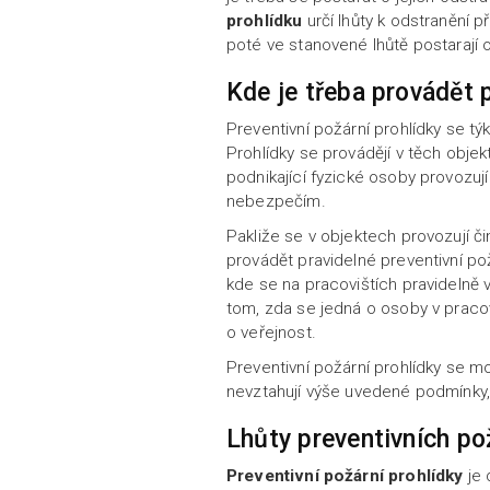
prohlídku
určí lhůty k odstranění 
poté ve stanovené lhůtě postarají 
Kde je třeba provádět 
Preventivní požární prohlídky se tý
Prohlídky se provádějí v těch obje
podnikající fyzické osoby provozu
nebezpečím.
Pakliže se v objektech provozují č
provádět pravidelné preventivní pož
kde se na pracovištích pravidelně 
tom, zda se jedná o osoby v praco
o veřejnost.
Preventivní požární prohlídky se m
nevztahují výše uvedené podmínky, 
Lhůty preventivních po
Preventivní požární prohlídky
je 