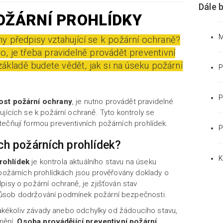
Dále 
OŽÁRNÍ PROHLÍDKY
M
y předpisy vztahující se k požární ochraně?
o, je třeba pravidelně provádět preventivní
 základě budete vědět, jak si na úseku požární
P
P
ost požární ochrany
, je nutno provádět pravidelné
ujících se k požární ochraně. Tyto kontroly se
ečňují formou preventivních požárních prohlídek.
P
ích požárních prohlídek?
K
rohlídek
je kontrola aktuálního stavu na úseku
 požárních prohlídkách jsou prověřovány doklady o
pisy o požární ochraně, je zjišťován stav
ůsob dodržování podmínek požární bezpečnosti.
 jakékoliv závady anebo odchylky od žádoucího stavu,
anění.
Osoba provádějící preventivní požární