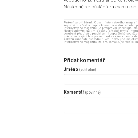
Následně se přikládá záznam o spl
Právní prohlášení:
Obsah internetového magazínu 
kopírování a/nebo napodobování obsahu a/nebo p
internetového magazínu je protiprávní, porušující pr
Neoprávněným užitím obsahu a/nebo prvku internt
porušení předpisů o pravidlech hospodářské soutěže
práv souvisejících s právem autorským a práv k dat
zákazu činnosti, propadnutí věci nebo jiné majetk
internetového magazínu zájem, kontaktujte redakci
Přidat komentář
Jméno
(volitelně)
Komentář
(povinně)