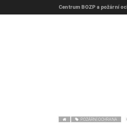
Centrum BOZP a požární o
POŽÁRNÍ OCHRANA