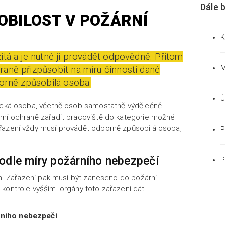
Dále 
BILOST V POŽÁRNÍ
K
itá a je nutné ji provádět odpovědně. Přitom
M
raně přizpůsobit na míru činnosti dané
borně způsobilá osoba.
Ú
zická osoba, včetně osob samostatně výdělečně
rní ochraně zařadit pracoviště do kategorie možné
řazení vždy musí provádět odborně způsobilá osoba,
P
odle míry požárního nebezpečí
P
pin. Zařazení pak musí být zaneseno do požární
kontrole vyššími orgány toto zařazení dát
rního nebezpečí