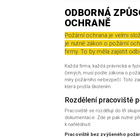
ODBORNÁ ZPŮSO
OCHRANĚ
Požární ochrana je velmi slož
je nutné zákon o požární och
firmy. To by měla zajistit od
Každá firma, každá právnická a fy
činných, musí podle zákona o požá
míry požárního nebezpečí. Toto za
která prošla školením.
Rozdělení pracoviště p
Pracoviště se rozdělují do tří sku
dokumentace. Zde je pak nutné při 
k nahlédnutí.
Pracoviště bez zvýšeného požá