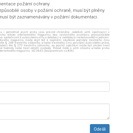
entace požární ochrany.
způsobilé osoby v požární ochraně, musí být plněny
usí být zaznamenávány v požární dokumentaci.
i jednotlivé jejich prvky jsou právně chráněny. Jakékoli užití spočívající v
rvku tohoto internetového magazínu bez výslovného souhlasu provozovatele
áva společnosti k autorskému dílu a databázi a zakládající nekalosoutěžní jednání.
ového magazínu může dojít též k naplnění skutkové podstaty trestného činu
 dle § 248 trestního zákoníku a/nebo trestného činu porušení autorského práva,
abázi dle § 270 trestního zákoníku, za jejichž spáchání může být uložen trest
ové hodnoty nebo trest odnětí svobody. Pokud máte o užití obsahu a/nebo prvku
 internetového magazínu. id23443 (bozpcentrum.cz#34)
Odešli