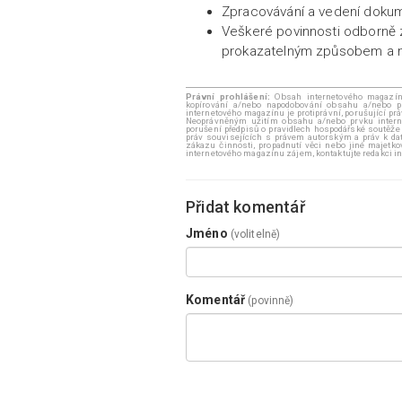
Zpracovávání a vedení dokum
Veškeré povinnosti odborně 
prokazatelným způsobem a m
Právní prohlášení:
Obsah internetového magazínu 
kopírování a/nebo napodobování obsahu a/nebo p
internetového magazínu je protiprávní, porušující pr
Neoprávněným užitím obsahu a/nebo prvku internt
porušení předpisů o pravidlech hospodářské soutěže
práv souvisejících s právem autorským a práv k dat
zákazu činnosti, propadnutí věci nebo jiné majetk
internetového magazínu zájem, kontaktujte redakci
Přidat komentář
Jméno
(volitelně)
Komentář
(povinně)