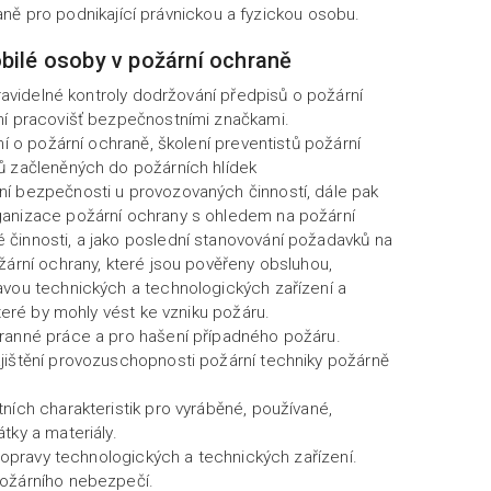
ně pro podnikající právnickou a fyzickou osobu.
bilé osoby v požární ochraně
pravidelné kontroly dodržování předpisů o požární
ní pracovišť bezpečnostními značkami.
ní o požární ochraně, školení preventistů požární
ů začleněných do požárních hlídek
í bezpečnosti u provozovaných činností, dále pak
anizace požární ochrany s ohledem na požární
činnosti, a jako poslední stanovování požadavků na
žární ochrany, které jsou pověřeny obsluhou,
avou technických a technologických zařízení a
které by mohly vést ke vzniku požáru.
ranné práce a pro hašení případného požáru.
jištění provozuschopnosti požární techniky požárně
ních charakteristik pro vyráběné, používané,
tky a materiály.
a opravy technologických a technických zařízení.
ožárního nebezpečí.