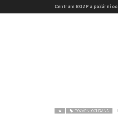
Centrum BOZP a požární o
POŽÁRNÍ OCHRANA