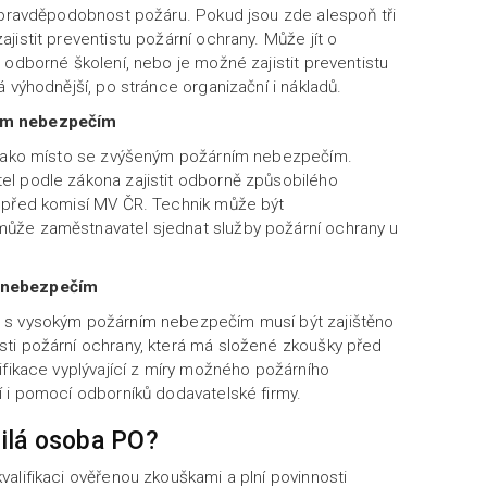
í pravděpodobnost požáru. Pokud jsou zde alespoň tři
jistit preventistu požární ochrany. Může jít o
 odborné školení, nebo je možné zajistit preventistu
 výhodnější, po stránce organizační i nákladů.
ím nebezpečím
, jako místo se zvýšeným požárním nebezpečím.
l podle zákona zajistit odborně způsobilého
 před komisí MV ČR. Technik může být
ůže zaměstnavatel sjednat služby požární ochrany u
 nebezpečím
 s vysokým požárním nebezpečím musí být zajištěno
ti požární ochrany, která má složené zkoušky před
ifikace vyplývající z míry možného požárního
í i pomocí odborníků dodavatelské firmy.
ilá osoba PO?
alifikaci ověřenou zkouškami a plní povinnosti