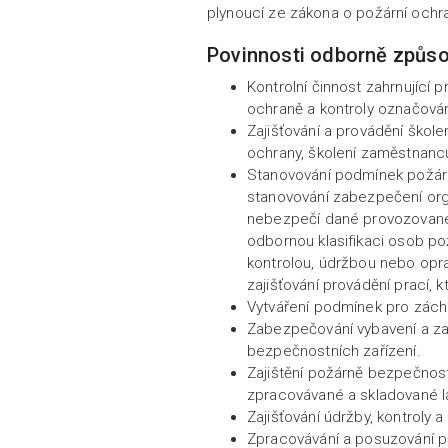
plynoucí ze zákona o požární ochra
Povinnosti odborně způso
Kontrolní činnost zahrnující 
ochraně a kontroly označová
Zajišťování a provádění škole
ochrany, školení zaměstnanc
Stanovování podmínek požárn
stanovování zabezpečení org
nebezpečí dané provozované 
odbornou klasifikaci osob po
kontrolou, údržbou nebo opr
zajišťování provádění prací, 
Vytváření podmínek pro zách
Zabezpečování vybavení a za
bezpečnostních zařízení.
Zajištění požárně bezpečnost
zpracovávané a skladované lá
Zajišťování údržby, kontroly 
Zpracovávání a posuzování p